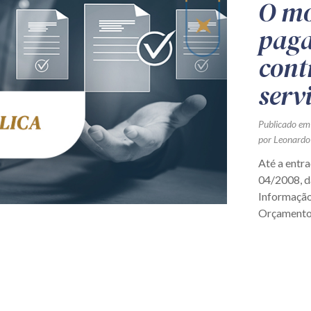
O mo
paga
cont
serv
Publicado em
por Leonardo
Até a entr
04/2008, da
Informação
Orçamento 