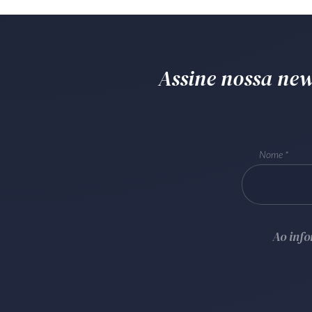
Assine nossa news
Nome
Ao inf