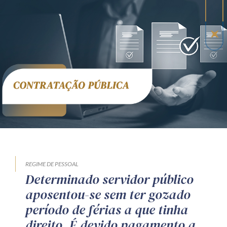
Receba por RSS
Av. Sete de Setembro, 4698
Batel
Curitiba
/
PR
CEP
80240-000
Telefone (41) 2109-8666
Whatsapp (41) 98881-6616
REGIME DE PESSOAL
Determinado servidor público
aposentou-se sem ter gozado
período de férias a que tinha
direito. É devido pagamento a