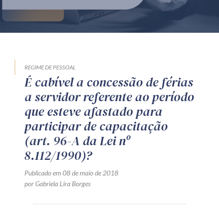
Produtos e serviços
Zênite Fácil IA
Zênite Play
Orientação por Escrito
REGIME DE PESSOAL
É cabível a concessão de férias
Mentoria Zênite
a servidor referente ao período
que esteve afastado para
Capacitação
participar de capacitação
(art. 96-A da Lei nº
Zênite Online
8.112/1990)?
Eventos presenciais
Publicado em 08 de maio de 2018
Zênite in Company
por Gabriela Lira Borges
Diferenciais