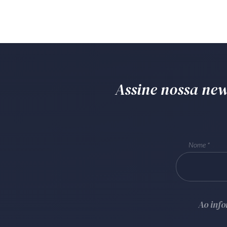
Assine nossa news
Nome
Ao inf