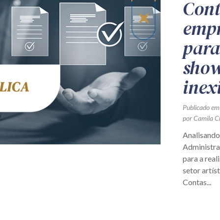
Cont
empr
para
show
inex
Publicado em
por Camila C
Analisando
Administra
para a real
setor artís
Contas...