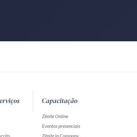
erviços
Capacitação
Zênite Online
Eventos presenciais
crito
Zênite in Company