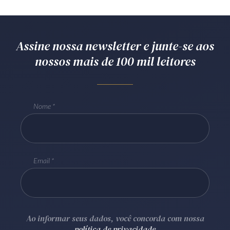
Receba por RSS
Assine nossa newsletter e junte-se aos
Av. Sete de Setembro, 4698
nossos mais de 100 mil leitores
Batel
Curitiba
/
PR
CEP
80240-000
Telefone (41) 2109-8666
Whatsapp (41) 98881-6616
Nome
Email
Ao informar seus dados, você concorda com nossa
política de privacidade