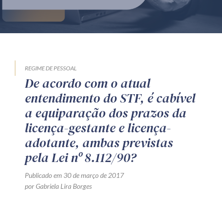
Produtos e serviços
Zênite Fácil IA
Zênite Play
Orientação por Escrito
REGIME DE PESSOAL
De acordo com o atual
Mentoria Zênite
entendimento do STF, é cabível
a equiparação dos prazos da
Capacitação
licença-gestante e licença-
adotante, ambas previstas
Zênite Online
pela Lei nº 8.112/90?
Eventos presenciais
Publicado em 30 de março de 2017
Zênite in Company
por Gabriela Lira Borges
Diferenciais