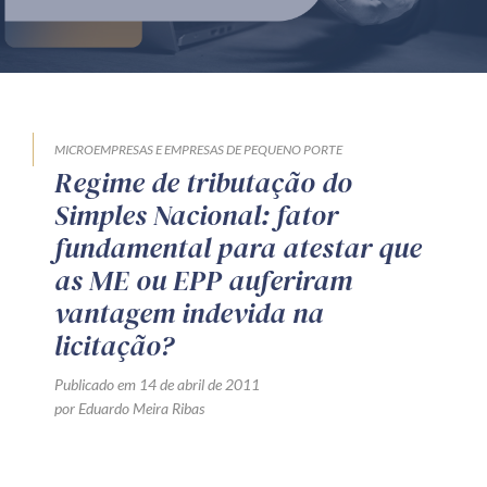
Produtos e serviços
Zênite Fácil IA
Zênite Play
Orientação por Escrito
MICROEMPRESAS E EMPRESAS DE PEQUENO PORTE
Regime de tributação do
Mentoria Zênite
Simples Nacional: fator
fundamental para atestar que
Capacitação
as ME ou EPP auferiram
vantagem indevida na
Zênite Online
licitação?
Eventos presenciais
Publicado em 14 de abril de 2011
Zênite in Company
por Eduardo Meira Ribas
Diferenciais