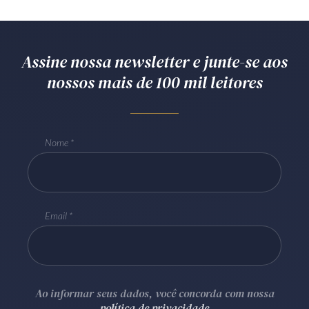
Receba por RSS
Assine nossa newsletter e junte-se aos
Av. Sete de Setembro, 4698
nossos mais de 100 mil leitores
Batel
Curitiba
/
PR
CEP
80240-000
Telefone (41) 2109-8666
Whatsapp (41) 98881-6616
Nome
Email
Ao informar seus dados, você concorda com nossa
política de privacidade