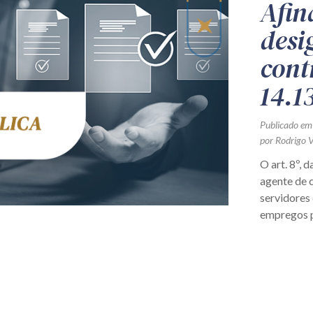
Afin
desi
cont
14.1
Publicado em
por Rodrigo V
O art. 8º, 
agente de 
servidores 
empregos p