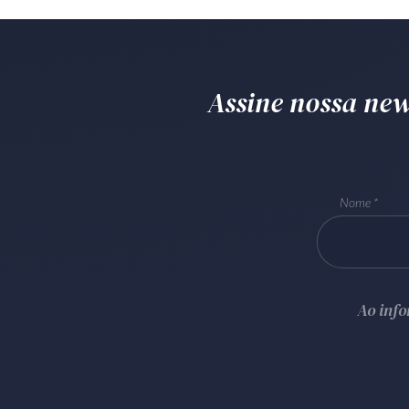
Assine nossa news
Nome
Ao inf