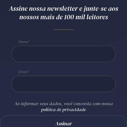
Assine nossa newsletter e junte-se aos
Receba por RSS
nossos mais de 100 mil leitores
Av. Sete de Setembro, 4698
Batel
Curitiba
/
PR
CEP
80240-000
Nome
Telefone (41) 2109-8666
Whatsapp (41) 98881-6616
Email
Ao informar seus dados, você concorda com nossa
política de privacidade