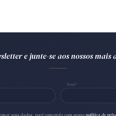
letter e junte-se aos nossos mais d
Email
ormar seus dados, você concorda com nossa
política de pri