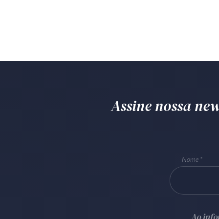
Assine nossa news
Nome
Ao inf