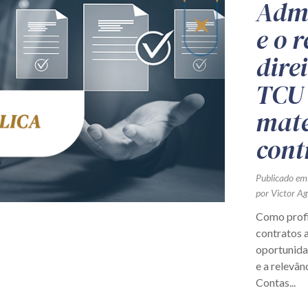
Admi
e o 
dire
TCU 
maté
cont
Publicado em
por Victor A
Como profis
contratos a
oportunidad
e a relevân
Contas...