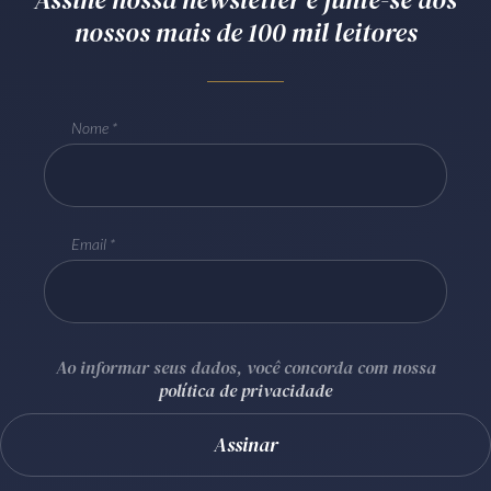
nossos mais de 100 mil leitores
Receba por RSS
Av. Sete de Setembro, 4698
Nome
Batel
Curitiba
/
PR
CEP
80240-000
Telefone (41) 2109-8666
Whatsapp (41) 98881-6616
Email
Ao informar seus dados, você concorda com nossa
política de privacidade