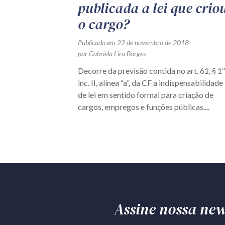
publicada a lei que crio
o cargo?
Publicado em 22 de novembro de 2018
por Gabriela Lira Borges
Decorre da previsão contida no art. 61, § 1º
inc. II, alínea “a”, da CF a indispensabilidade
de lei em sentido formal para criação de
cargos, empregos e funções públicas....
Assine nossa news