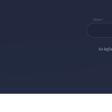
Nome
Ao inf