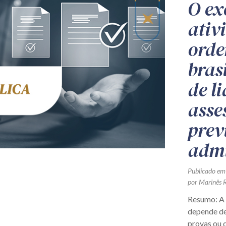
O ex
ativ
orde
brasi
de l
asse
prev
admi
Publicado em
por Marinês R
Resumo: A 
depende de
provas ou d