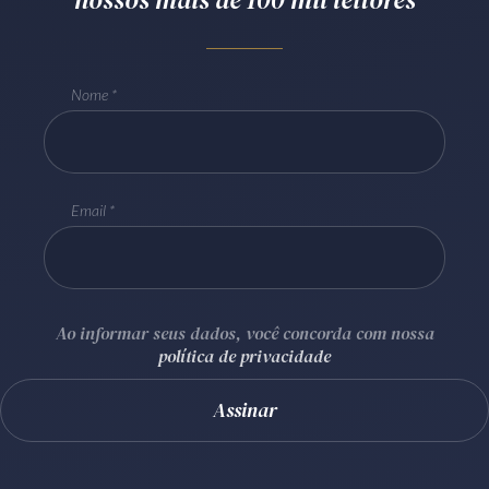
Receba por RSS
Nome
Av. Sete de Setembro, 4698
Batel
Curitiba
/
PR
CEP
80240-000
Telefone (41) 2109-8666
Email
Whatsapp (41) 98881-6616
Ao informar seus dados, você concorda com nossa
política de privacidade