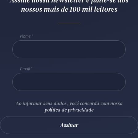
nossos mais de 100 mil leitores
Receba por RSS
Av. Sete de Setembro, 4698
Nome
Batel
Curitiba
/
PR
CEP
80240-000
Telefone (41) 2109-8666
Whatsapp (41) 98881-6616
Email
Ao informar seus dados, você concorda com nossa
política de privacidade