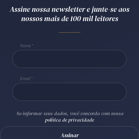
Assine nossa newsletter e junte-se aos
Receba por RSS
nossos mais de 100 mil leitores
Av. Sete de Setembro, 4698
Batel
Curitiba
/
PR
CEP
80240-000
Nome
Telefone (41) 2109-8666
Whatsapp (41) 98881-6616
Email
Ao informar seus dados, você concorda com nossa
política de privacidade