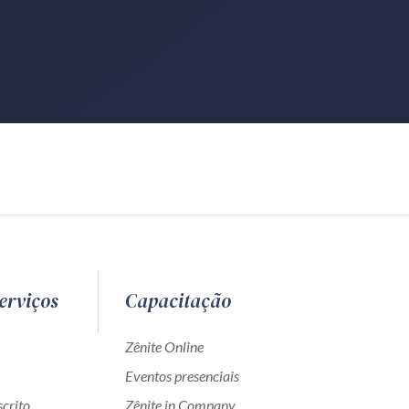
erviços
Capacitação
Zênite Online
Eventos presenciais
crito
Zênite in Company