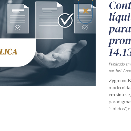
Cont
líqu
para
prom
14.1
Publicado em
por José Ana
Zygmunt Ba
modernidad
em síntese,
paradigmas
“sólidos”, e.