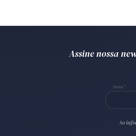
Assine nossa news
Nome
Ao inf