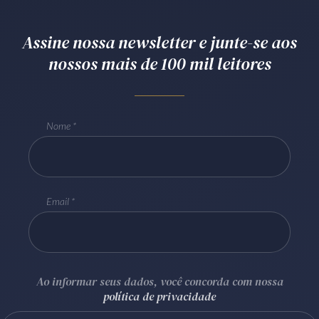
Receba por RSS
Assine nossa newsletter e junte-se aos
nossos mais de 100 mil leitores
Av. Sete de Setembro, 4698
Batel
Curitiba
/
PR
CEP
80240-000
Telefone (41) 2109-8666
Nome
Whatsapp (41) 98881-6616
Email
Ao informar seus dados, você concorda com nossa
política de privacidade