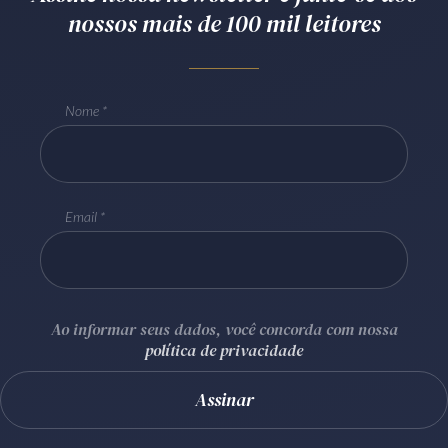
nossos mais de 100 mil leitores
Receba por RSS
Av. Sete de Setembro, 4698
Nome
Batel
Curitiba
/
PR
CEP
80240-000
Telefone (41) 2109-8666
Whatsapp (41) 98881-6616
Email
Ao informar seus dados, você concorda com nossa
política de privacidade