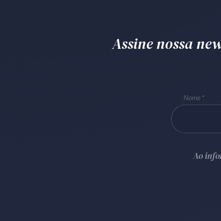
Assine nossa news
Nome
Ao inf