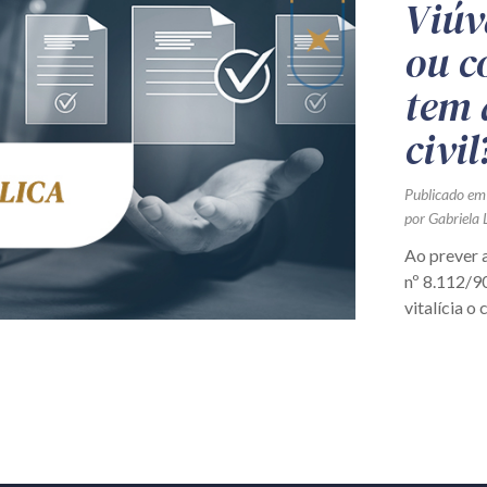
Viúv
ou c
tem 
civil
Publicado em
por Gabriela 
Ao prever a
nº 8.112/90
vitalícia o 