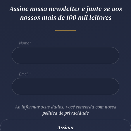
Assine nossa newsletter e junte-se aos
Receba por RSS
nossos mais de 100 mil leitores
Av. Sete de Setembro, 4698
Batel
Curitiba
/
PR
CEP
80240-000
Nome
Telefone (41) 2109-8666
Whatsapp (41) 98881-6616
Email
Ao informar seus dados, você concorda com nossa
política de privacidade