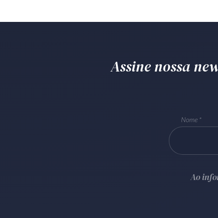
Assine nossa news
Nome
Ao inf