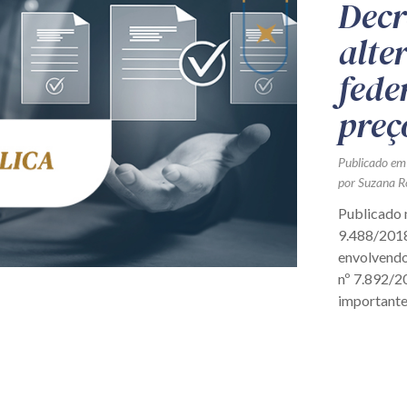
Decr
alte
fede
preç
Publicado em
por Suzana Ro
Publicado 
9.488/2018
envolvendo
nº 7.892/2
importantes