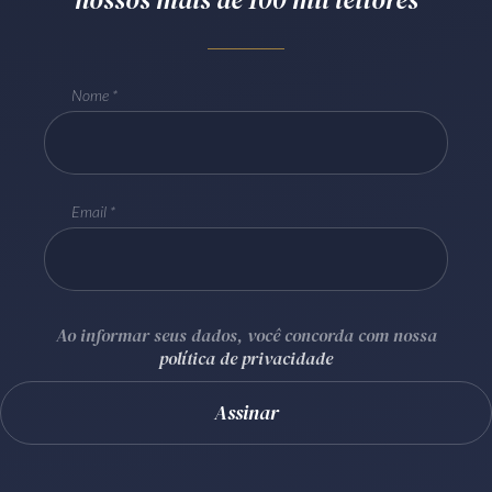
Receba por RSS
Nome
Av. Sete de Setembro, 4698
Batel
Curitiba
/
PR
CEP
80240-000
Telefone (41) 2109-8666
Email
Whatsapp (41) 98881-6616
Ao informar seus dados, você concorda com nossa
política de privacidade