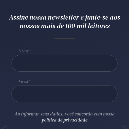
Receba por RSS
Assine nossa newsletter e junte-se aos
nossos mais de 100 mil leitores
Av. Sete de Setembro, 4698
Batel
Curitiba
/
PR
CEP
80240-000
Telefone (41) 2109-8666
Nome
Whatsapp (41) 98881-6616
Email
Ao informar seus dados, você concorda com nossa
política de privacidade