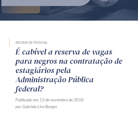
Produtos e serviços
Zênite Fácil IA
Zênite Play
Orientação por Escrito
REGIME DE PESSOAL
É cabível a reserva de vagas
Mentoria Zênite
para negros na contratação de
estagiários pela
Capacitação
Administração Pública
federal?
Zênite Online
Publicado em 13 de novembro de 2018
Eventos presenciais
por Gabriela Lira Borges
Zênite in Company
Diferenciais