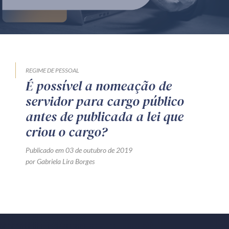
Produtos e serviços
Zênite Fácil IA
Zênite Play
Orientação por Escrito
REGIME DE PESSOAL
É possível a nomeação de
Mentoria Zênite
servidor para cargo público
antes de publicada a lei que
Capacitação
criou o cargo?
Publicado em 03 de outubro de 2019
Zênite Online
por Gabriela Lira Borges
Eventos presenciais
Zênite in Company
Diferenciais