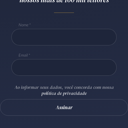
Receba por RSS
Nome
Av. Sete de Setembro, 4698
Batel
Curitiba
/
PR
CEP
80240-000
Telefone (41) 2109-8666
Email
Whatsapp (41) 98881-6616
Ao informar seus dados, você concorda com nossa
política de privacidade