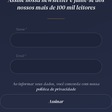
nossos mais de 100 mil leitores
Receba por RSS
Av. Sete de Setembro, 4698
Nome
Batel
Curitiba
/
PR
CEP
80240-000
Telefone (41) 2109-8666
Whatsapp (41) 98881-6616
Email
Ao informar seus dados, você concorda com nossa
política de privacidade