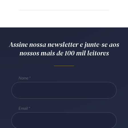
Produtos e serviços
Zênite Fácil IA
Zênite Play
Orientação por Escrito
Assine nossa newsletter e junte-se aos
Mentoria Zênite
nossos mais de 100 mil leitores
Capacitação
Nome
Zênite Online
Eventos presenciais
Zênite in Company
Email
Diferenciais