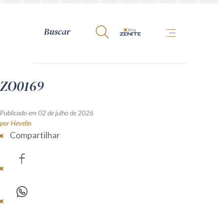
A Zênite
ZO0169
Como publicar conosco
Publicado em 02 de julho de 2026
Site da Zênite
por Hevelin
Compartilhar
Contato
Termos de uso
Política de Privacidade
Guia de Direitos dos Titulares de Dados
Encarregado (contato)