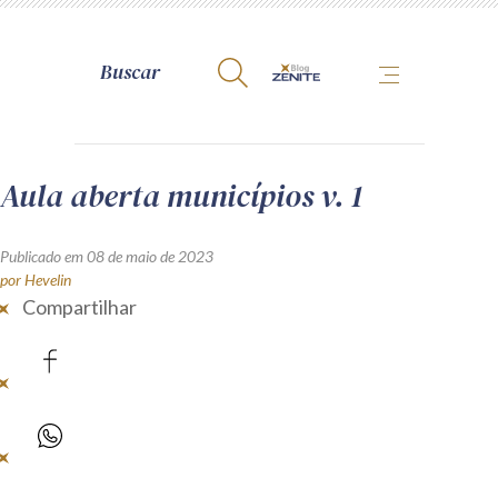
A Zênite
Aula aberta municípios v. 1
Como publicar conosco
Publicado em 08 de maio de 2023
Site da Zênite
por Hevelin
Compartilhar
Contato
Termos de uso
Política de Privacidade
Guia de Direitos dos Titulares de Dados
Encarregado (contato)